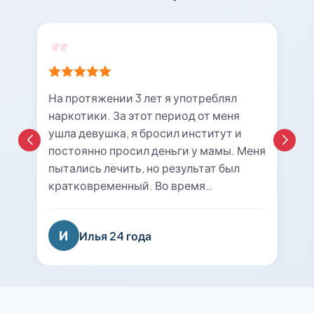
На протяжении 3 лет я употреблял
наркотики. За этот период от меня
ушла девушка, я бросил институт и
постоянно просил деньги у мамы. Меня
пытались лечить, но результат был
кратковременный. Во время
очередной ломки мне вызвали врача с
центра «21rehab». Беседа с наркологом
И
Илья 24 года
подтолкнула меня к мысли о
прохождении курса лечения и
реабилитации. Я решил попробовать
последний раз. На сегодняшний день
уже 8 месяцев я не принимаю