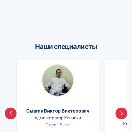
Наши специалисты
Смагин Виктор Викторович
Шапо
Админитратор Клиники
Клин
Стаж: 15 лет