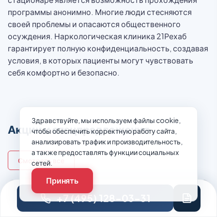
программы анонимно. Многие люди стесняются
своей проблемы и опасаются общественного
осуждения. Наркологическая клиника 21Рехаб
гарантирует полную конфиденциальность, создавая
условия, в которых пациенты могут чувствовать
себя комфортно и безопасно.
Здравствуйте, мы используем файлы cookie,
Акции и спецпредложения
чтобы обеспечить корректную работу сайта,
анализировать трафик и производительность,
а также предоставлять функции социальных
Смотреть все
сетей.
Принять
+7 (495) 128-03-31