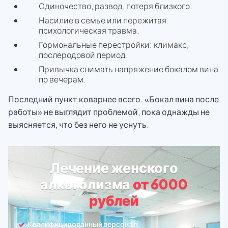
Одиночество, развод, потеря близкого.
Насилие в семье или пережитая
психологическая травма.
Гормональные перестройки: климакс,
послеродовой период.
Привычка снимать напряжение бокалом вина
по вечерам.
Последний пункт коварнее всего. «Бокал вина после
работы» не выглядит проблемой, пока однажды не
выясняется, что без него не уснуть.
Лечение женского
алкоголизма
от 6000
рублей
Квалифицированный персонал