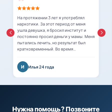
На протяжении 3 лет я употреблял
наркотики. За этот период от меня
ушла девушка, я бросил институт и
постоянно просил деньги у мамы. Меня
пытались лечить, но результат был
кратковременный. Во время
очередной ломки мне вызвали врача с
центра «21rehab». Беседа с наркологом
И
Илья 24 года
подтолкнула меня к мысли о
прохождении курса лечения и
реабилитации. Я решил попробовать
последний раз. На сегодняшний день
уже 8 месяцев я не принимаю
психотропные вещества, нашел работу
и собираюсь восстанавливаться в
Нужна помощь? Позвоните
вузе. Спасибо вам огромное, вы