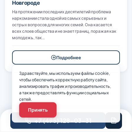
Новгороде
На протяжении последних десятилетий проблема
наркомании стала одной из самых серьезных и
острых вопросов для многих семей. Она касается
всех слоев общества и не знает границ, поражая как
молодежь, так…
Подробнее
Здравствуйте, мы используем файлы cookie,
чтобы обеспечить корректную работу сайта,
анализировать трафик и производительность,
Все услуги клиники
а также предоставлять функции социальных
сетей.
Принять
+7 (495) 128-03-31