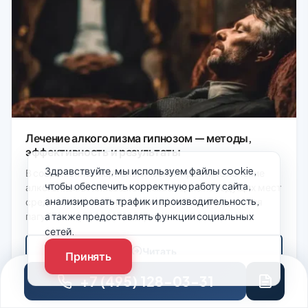
Лечение алкоголизма гипнозом — методы,
эффективность и результаты
Здравствуйте, мы используем файлы cookie,
В современной наркологической практике лечение
чтобы обеспечить корректную работу сайта,
алкоголизма гипнозом занимает одно из ведущих мест
анализировать трафик и производительность,
среди немедикаментозных способов преодоления
пагубного пристрастия, предлагая безопасный…
а также предоставлять функции социальных
сетей.
Читать
Принять
+7 (495) 128-03-31