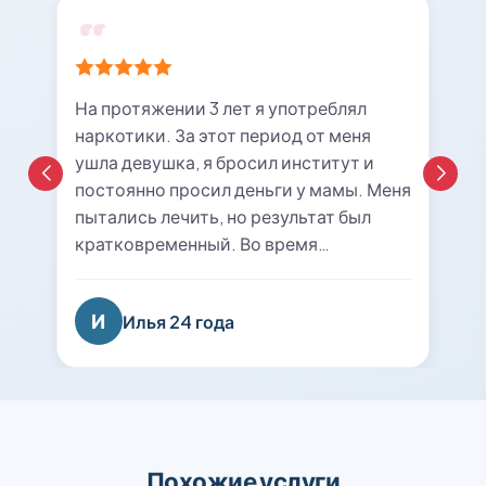
На протяжении 3 лет я употреблял
наркотики. За этот период от меня
ушла девушка, я бросил институт и
постоянно просил деньги у мамы. Меня
пытались лечить, но результат был
кратковременный. Во время
очередной ломки мне вызвали врача с
центра «21rehab». Беседа с наркологом
И
Илья 24 года
подтолкнула меня к мысли о
прохождении курса лечения и
реабилитации. Я решил попробовать
последний раз. На сегодняшний день
уже 8 месяцев я не принимаю
психотропные вещества, нашел работу
Похожие услуги