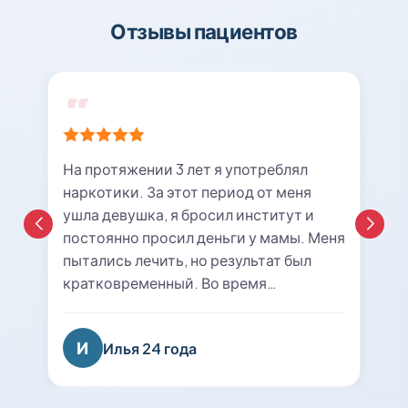
Отзывы пациентов
На протяжении 3 лет я употреблял
наркотики. За этот период от меня
ушла девушка, я бросил институт и
постоянно просил деньги у мамы. Меня
пытались лечить, но результат был
кратковременный. Во время
очередной ломки мне вызвали врача с
центра «21rehab». Беседа с наркологом
И
Илья 24 года
подтолкнула меня к мысли о
прохождении курса лечения и
реабилитации. Я решил попробовать