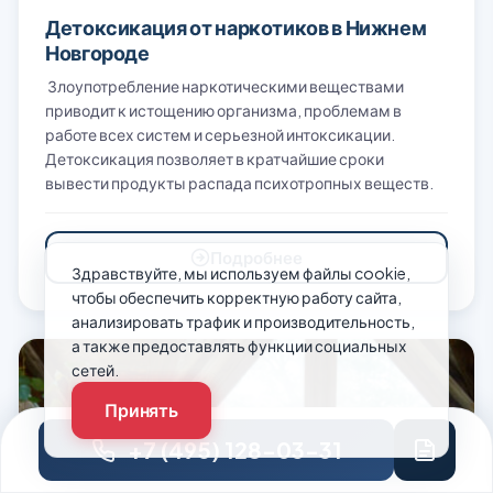
Детоксикация от наркотиков в Нижнем
Новгороде
Злоупотребление наркотическими веществами
приводит к истощению организма, проблемам в
работе всех систем и серьезной интоксикации.
Детоксикация позволяет в кратчайшие сроки
вывести продукты распада психотропных веществ.
Подробнее
Здравствуйте, мы используем файлы cookie,
чтобы обеспечить корректную работу сайта,
анализировать трафик и производительность,
а также предоставлять функции социальных
сетей.
Принять
+7 (495) 128-03-31