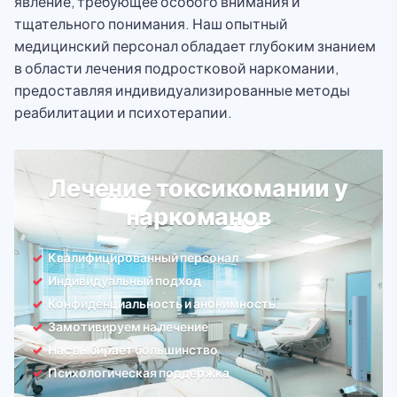
явление, требующее особого внимания и
тщательного понимания. Наш опытный
медицинский персонал обладает глубоким знанием
в области лечения подростковой наркомании,
предоставляя индивидуализированные методы
реабилитации и психотерапии.
Лечение токсикомании у
наркоманов
Квалифицированный персонал
Индивидуальный подход
Конфиденциальность и анонимность
Замотивируем на лечение
Нас выбирает большинство
Психологическая поддержка