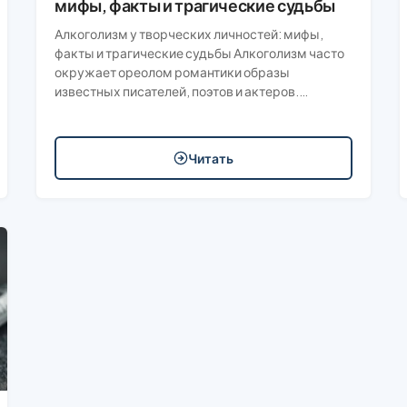
мифы, факты и трагические судьбы
Алкоголизм у творческих личностей: мифы,
факты и трагические судьбы Алкоголизм часто
окружает ореолом романтики образы
известных писателей, поэтов и актеров.…
Читать