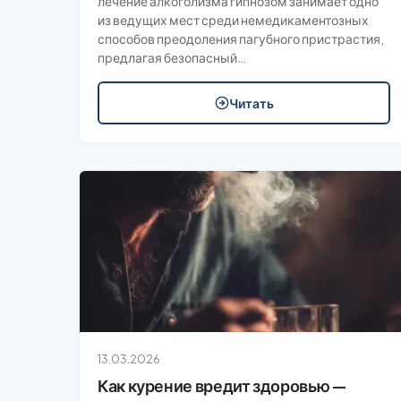
лечение алкоголизма гипнозом занимает одно
из ведущих мест среди немедикаментозных
способов преодоления пагубного пристрастия,
предлагая безопасный…
Читать
13.03.2026
Как курение вредит здоровью —