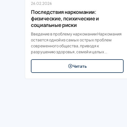
26.02.2026
Последствия наркомании:
физические, психические и
социальные риски
Введение в проблему наркомании Наркомания
остается одной из самых острых проблем
современного общества, приводя к
разрушению здоровья, семей и целых…
Читать