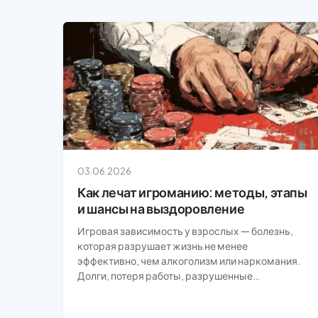
03.06.2026
Как лечат игроманию: методы, этапы
и шансы на выздоровление
Игровая зависимость у взрослых — болезнь,
которая разрушает жизнь не менее
эффективно, чем алкоголизм или наркомания.
Долги, потеря работы, разрушенные…