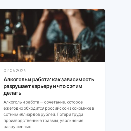
02.06.2026
Алкоголь и работа: как зависимость
разрушает карьеру и что с этим
делать
Алкоголь и работа — сочетание, которое
ежегодно обходится российской экономике в
сотни миллиардов рублей. Потери труда,
производственные травмы, увольнения,
разрушенные…