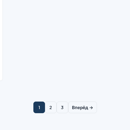
Пагинация
1
2
3
Вперёд →
записей