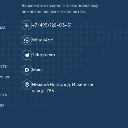
Вы можете связаться с нами по любому
нижеперечисленным контактам.
+7 (495) 128-03-31
зма
WhatsApp
Telegramm
ости
Макс
услуг
Нижний Новгород, Ильинская
улица, 78А
ость
ем