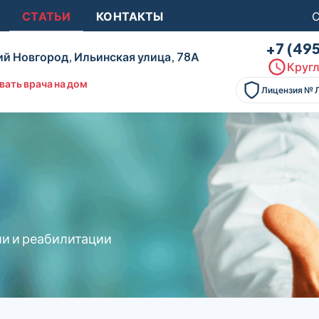
СТАТЬИ
КОНТАКТЫ
С
+7 (49
й Новгород, Ильинская улица, 78А
Кругл
вать врача на дом
Лицензия № 
ии и реабилитации