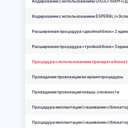
Кодирование с использованием DISULFIRAM («
Кодирование с использованием ESPERAL («Эспе
Расширенная процедура «двойной блок» 2 едини
Расширенная процедура «тройной блок» 3 едини
Процедура с использованием препарата блока
Проведение провокации во время процедуры
Проведение провокации повыш.сложности
Процедура имплантации («вшивание») блокатора
Процедура имплантации («вшивание») блокатора