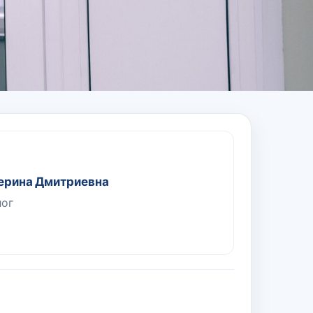
ерина Дмитриевна
лог