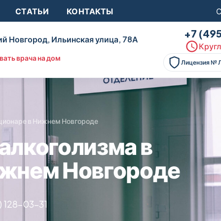
СТАТЬИ
КОНТАКТЫ
С
+7 (49
й Новгород, Ильинская улица, 78А
Кругл
вать врача на дом
Лицензия № 
ационаре в Нижнем Новгороде
алкоголизма в
ижнем Новгороде
) 128-03-31