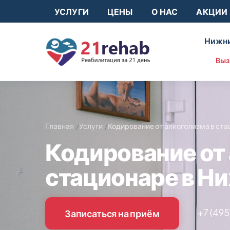
УСЛУГИ
ЦЕНЫ
О НАС
АКЦИИ
Нижни
Выз
Главная
Услуги
Кодирование от алкоголизма в ст
Кодирование от 
стационаре в Н
+7 (495
Записаться на приём