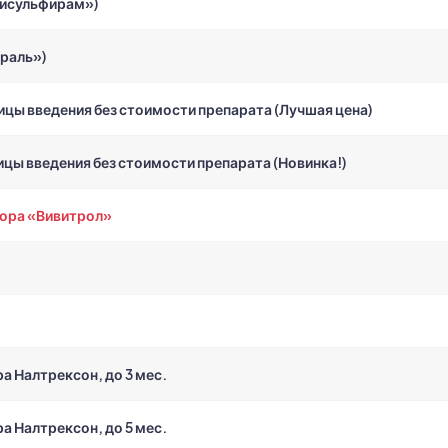
Дисульфирам»)
раль»)
цы введения без стоимости препарата (Лучшая цена)
цы введения без стоимости препарата (Новинка!)
тора «Вивитрол»
 Налтрексон, до 3 мес.
 Налтрексон, до 5 мес.