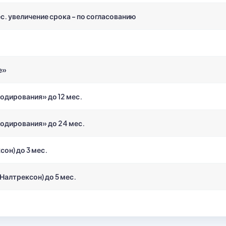
. увеличение срока - по согласованию
е»
одирования» до 12 мес.
одирования» до 24 мес.
он) до 3 мес.
алтрексон) до 5 мес.