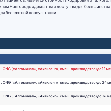
х пациентов, является стоимость кодировки от алкогол
жнем Новгороде адекватны и доступны для большинства 
ля бесплатной консультации.
ONG («Алгоминал», «Аквилонг», смеш.производство) до 12 мес
ONG («Алгоминал», «Аквилонг», смеш.производство) до 24 ме
ONG («Алгоминал», «Аквилонг», смеш.производство) до 36 мес