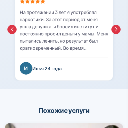
На протяжении 3 лет я употреблял
наркотики. За этот период от меня
ушла девушка, я бросил институт и
постоянно просил деньги у мамы. Меня
пытались лечить, но результат был
кратковременный. Во время
очередной ломки мне вызвали врача с
центра «21rehab». Беседа с наркологом
И
Илья 24 года
подтолкнула меня к мысли о
прохождении курса лечения и
реабилитации. Я решил попробовать
последний раз. На сегодняшний день
уже 8 месяцев я не принимаю
психотропные вещества, нашел работу
Похожие услуги
и собираюсь восстанавливаться в
вузе. Спасибо вам огромное, вы
вернули меня к жизни!