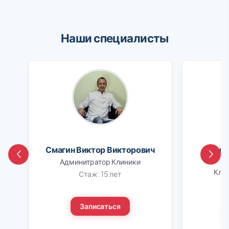
Наши специалисты
Смагин Виктор Викторович
Шапо
Админитратор Клиники
Клин
Стаж: 15 лет
Записаться