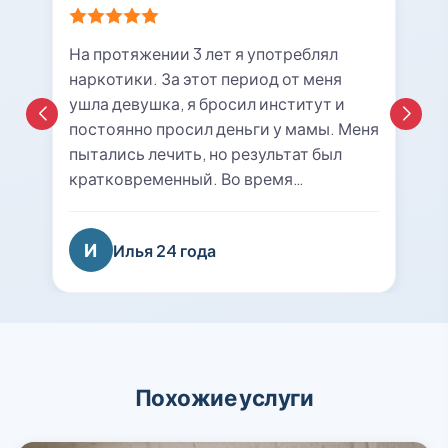
На протяжении 3 лет я употреблял
наркотики. За этот период от меня
ушла девушка, я бросил институт и
постоянно просил деньги у мамы. Меня
пытались лечить, но результат был
кратковременный. Во время
очередной ломки мне вызвали врача с
центра «21rehab». Беседа с наркологом
И
Илья 24 года
подтолкнула меня к мысли о
прохождении курса лечения и
реабилитации. Я решил попробовать
последний раз. На сегодняшний день
уже 8 месяцев я не принимаю
психотропные вещества, нашел работу
Похожие услуги
и собираюсь восстанавливаться в
вузе. Спасибо вам огромное, вы