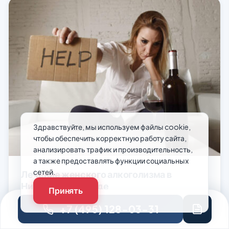
вернули меня к жизни!
Здравствуйте, мы используем файлы cookie,
чтобы обеспечить корректную работу сайта,
анализировать трафик и производительность,
а также предоставлять функции социальных
сетей.
Лечение женского алкоголизма в
Нижнем Новгороде
Принять
Алкогольная зависимость – заболевание, которое в
+7 (495) 128-03-31
равной степени поражает как мужчин, так и женщин.
Сложно приписать эту болезнь тому или иному полу –