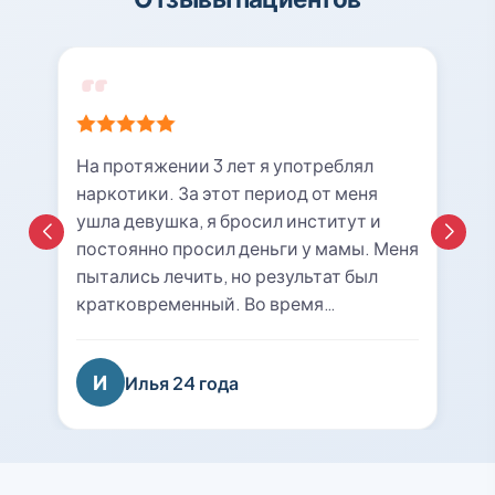
На протяжении 3 лет я употреблял
наркотики. За этот период от меня
ушла девушка, я бросил институт и
постоянно просил деньги у мамы. Меня
пытались лечить, но результат был
кратковременный. Во время
очередной ломки мне вызвали врача с
центра «21rehab». Беседа с наркологом
И
Илья 24 года
подтолкнула меня к мысли о
прохождении курса лечения и
реабилитации. Я решил попробовать
последний раз. На сегодняшний день