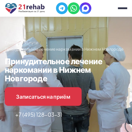
Главная
Услуги
Принудительное лечение наркомании в Нижнем Новгороде
Принудительное лечение
наркомании в Нижнем
Новгороде
Записаться на приём
+7 (495) 128-03-31