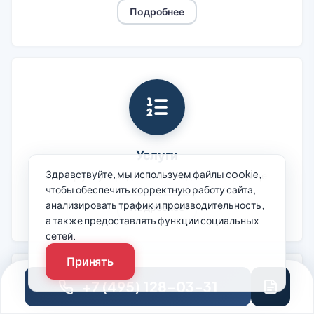
Подробнее
Услуги
Здравствуйте, мы используем файлы cookie,
Спектр услуг представлен на данной странице.
чтобы обеспечить корректную работу сайта,
анализировать трафик и производительность,
Подробнее
а также предоставлять функции социальных
сетей.
Принять
+7 (495) 128-03-31