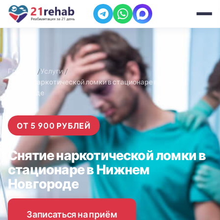
Главная
Услуги
Снятие наркотической ломки в стационаре в Нижнем
Новгороде
ОТ 5 900 РУБЛЕЙ
Снятие наркотической ломки в
стационаре в Нижнем
Новгороде
Записаться на приём