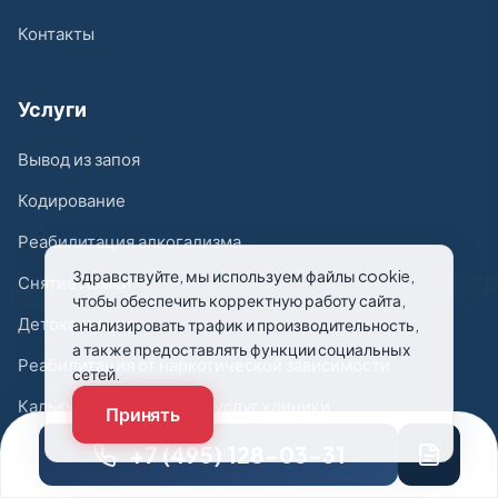
Контакты
Услуги
Вывод из запоя
Кодирование
Реабилитация алкогализма
Здравствуйте, мы используем файлы cookie,
Снятие ломки
чтобы обеспечить корректную работу сайта,
Детоксикация
анализировать трафик и производительность,
а также предоставлять функции социальных
Реабилитация от наркотической зависимости
сетей.
Калькулятор стоимости услуг клиники
Принять
Онлайн тест на зависимость
+7 (495) 128-03-31
Нарколог на дом в Нижнем Новгороде