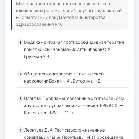
Материал подготовлен на основе актуальных
клинических рекомендаций, научных публикаций
и нормативных документов Министерства
здравоохранения РФ.
Медикаментозная противорецидивная терапия
1
при опийной наркомании Алтынбеков С.А.,
Грузман А.В.
Общая психопатология в клинической
2
наркологии Бохан Н.А., Буторина Н.Е
Плант М. Проблемы, связанные с потреблением
3
алкоголя в группах высокого риска. ЕРБ ВОЗ. —
Копенгаген, 1991. — 21 с.
Леонтьев Д. А. Тест смысложизненных
4
ориентаций / Д. А. Леонтьев. - М. : Просвещение,