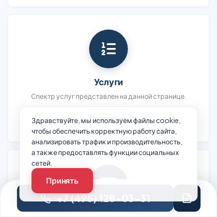
Услуги
Спектр услуг представлен на данной странице.
Подробнее
Здравствуйте, мы используем файлы cookie,
чтобы обеспечить корректную работу сайта,
анализировать трафик и производительность,
а также предоставлять функции социальных
сетей.
Принять
+7 (495) 128-03-31
Цены