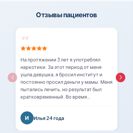
Отзывы пациентов
На протяжении 3 лет я употреблял
наркотики. За этот период от меня
ушла девушка, я бросил институт и
постоянно просил деньги у мамы. Меня
пытались лечить, но результат был
кратковременный. Во время
очередной ломки мне вызвали врача с
центра «21rehab». Беседа с наркологом
И
Илья 24 года
подтолкнула меня к мысли о
прохождении курса лечения и