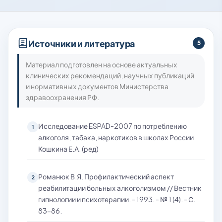
реабилитации. Я решил попробовать
последний раз. На сегодняшний день
уже 8 месяцев я не принимаю
психотропные вещества, нашел работу
Источники и литература
5
и собираюсь восстанавливаться в
вузе. Спасибо вам огромное, вы
Материал подготовлен на основе актуальных
вернули меня к жизни!
клинических рекомендаций, научных публикаций
и нормативных документов Министерства
здравоохранения РФ.
Исследование ESPAD-2007 по потреблению
1
алкоголя, табака, наркотиков в школах России
Кошкина Е.А. (ред)
Романюк В.Я. Профилактический аспект
2
реабилитации больных алкоголизмом // Вестник
гипнологии и психотерапии. - 1993. - № 1 (4). - С.
83-86.