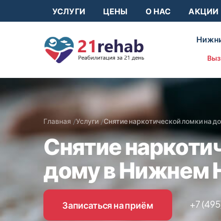
УСЛУГИ
ЦЕНЫ
О НАС
АКЦИИ
Нижни
Выз
Главная
Услуги
Снятие наркотической ломки на д
Снятие наркоти
дому в Нижнем 
+7 (495
Записаться на приём