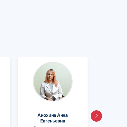
Анохина Анна
Евгеньевна
Тышкен