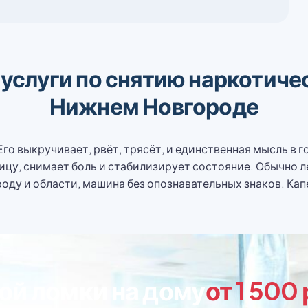
слуги по снятию наркотичес
Нижнем Новгороде
Его выкручивает, рвёт, трясёт, и единственная мысль в г
ицу, снимает боль и стабилизирует состояние. Обычно л
у и области, машина без опознавательных знаков. Капе
ой ломки на дому
от 1 500