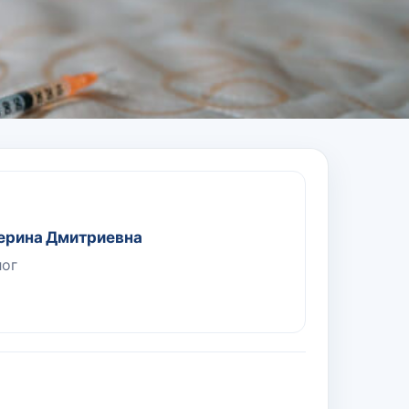
ерина Дмитриевна
лог