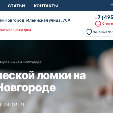
СТАТЬИ
КОНТАКТЫ
С
+7 (49
й Новгород, Ильинская улица, 78А
Кругл
вать врача на дом
Лицензия № 
ому в Нижнем Новгороде
ческой ломки на
Новгороде
) 128-03-31