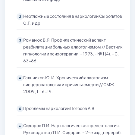
Неотложные состояния в наркологии Сыропятов
2
О.Г. и др.
Романюк В.Я. Профилактический аспект
3
реабилитации больных алкоголизмом // Вестник
гипнологии и психотерапии. - 1993. - № 1 (4). - С.
83-86.
Гальчиков Ю. И. Хронический алкоголизм:
4
висцеропатология и причины смерти // СМЖ.
2009; 1: 16-19.
Проблемы наркологии Погосов А.В.
5
Сидоров П.И. Наркологическая превентология:
6
Руководство / П.И. Сидоров. – 2–е изд.,перераб.