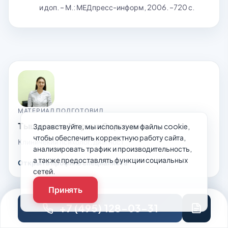
и доп. – М.: МЕДпресс-информ, 2006. –720 с.
МАТЕРИАЛ ПОДГОТОВИЛ
Тышкенова Марина Сергеевна
Здравствуйте, мы используем файлы cookie,
чтобы обеспечить корректную работу сайта,
Клиничекий психолог, диагност
анализировать трафик и производительность,
а также предоставлять функции социальных
Открыть профиль специалиста
сетей.
Принять
+7 (495) 128-03-31