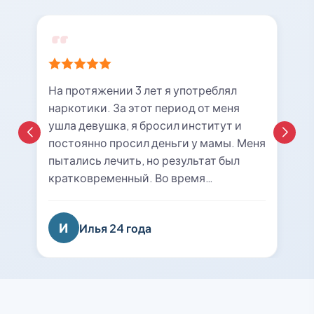
На протяжении 3 лет я употреблял
наркотики. За этот период от меня
ушла девушка, я бросил институт и
постоянно просил деньги у мамы. Меня
пытались лечить, но результат был
кратковременный. Во время
очередной ломки мне вызвали врача с
центра «21rehab». Беседа с наркологом
И
Илья 24 года
подтолкнула меня к мысли о
прохождении курса лечения и
реабилитации. Я решил попробовать
последний раз. На сегодняшний день
уже 8 месяцев я не принимаю