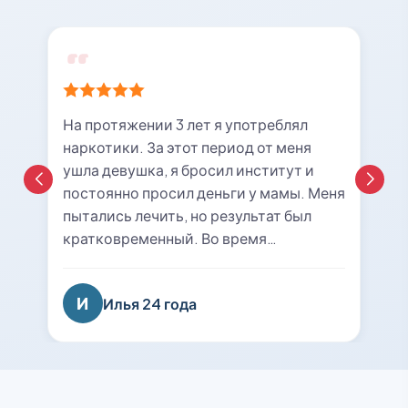
На протяжении 3 лет я употреблял
наркотики. За этот период от меня
ушла девушка, я бросил институт и
постоянно просил деньги у мамы. Меня
пытались лечить, но результат был
кратковременный. Во время
очередной ломки мне вызвали врача с
центра «21rehab». Беседа с наркологом
И
Илья 24 года
подтолкнула меня к мысли о
прохождении курса лечения и
реабилитации. Я решил попробовать
последний раз. На сегодняшний день
уже 8 месяцев я не принимаю