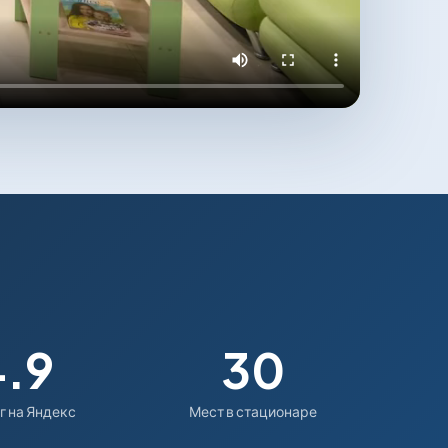
4.9
30
г на Яндекс
Мест в стационаре