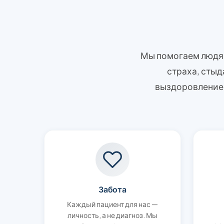
Мы помогаем людям
страха, стыд
выздоровлением
Забота
Каждый пациент для нас —
личность, а не диагноз. Мы