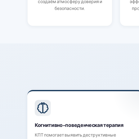
создаём атмосферу доверия и
эфф
безопасности.
пр
Когнитивно-поведенческая терапия
КПТ помогает выявить деструктивные