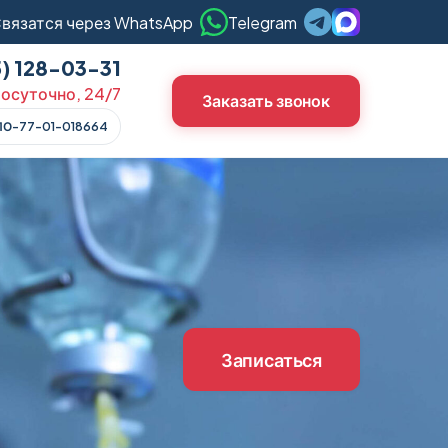
вязатся через WhatsApp
Telegram
5) 128-03-31
осуточно, 24/7
Заказать звонок
ЛО-77-01-018664
Записаться