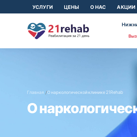
УСЛУГИ
ЦЕНЫ
О НАС
АКЦИИ
Нижни
Выз
Главная
О наркологической клинике 21Rehab
О наркологическ