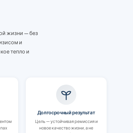
ой жизни — без
изисом и
кое тепло и
Долгосрочный результат
иентом
Цель — устойчивая ремиссия и
апах
новое качество жизни, а не