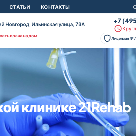
СТАТЬИ
КОНТАКТЫ
С
+7 (49
й Новгород, Ильинская улица, 78А
Кругл
вать врача на дом
Лицензия № 
ой клинике 21Rehab