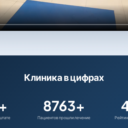
Клиника в цифрах
+
8763+
 штате
Пациентов прошли лечение
Рейтин