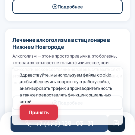
Подробнее
Лечение алкоголизма в стационаре в
Нижнем Новгороде
Алкоголизм — это не просто привычка, это болезнь,
которая охватывает не только физическое, но и
психологическое состояние человека. Отказаться от
Здравствуйте, мы используем файлы cookie,
этой зависимости часто требует серьезной помощи, и
чтобы обеспечить корректную работу сайта,
одним из наиболее…
анализировать трафик и производительность,
а также предоставлять функции социальных
сетей.
Подробнее
Принять
+7 (495) 128-03-31