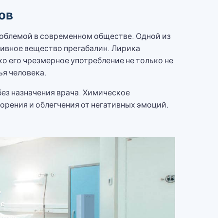
ов
облемой в современном обществе. Одной из
тивное вещество прегабалин. Лирика
 его чрезмерное употребление не только не
ья человека.
без назначения врача. Химическое
орения и облегчения от негативных эмоций.
д
ие
ржка