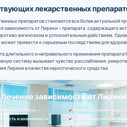
ствующих лекарственных препарат
енных препаратов становится все более актуальной пр
я зависимость от Лирики – препарата, содержащего ак
ротиво ангинозном и успокоительным действием. Однако
и может привести к серьезным последствиям для здоров
те длительного и неправильного применения препарата 
рвную систему вызывает чувство расслабления, умиротв
ия Лирики в качестве наркотического средства.
Лечение зависимости от Лирики
ванный персонал
Индивидуальный подхо
ьность и анонимность
Замотивируем на лечен
 большинство
Психологическая подде