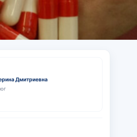
ерина Дмитриевна
лог