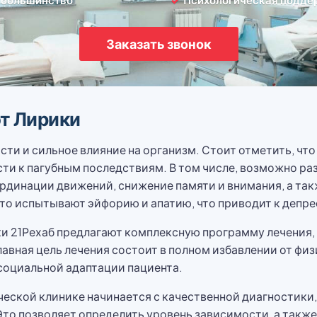
Заказать звонок
т Лирики
ти и сильное влияние на организм. Стоит отметить, что
ти к пагубным последствиям. В том числе, возможно раз
рдинации движений, снижение памяти и внимания, а та
о испытывают эйфорию и апатию, что приводит к депре
и 21Рехаб предлагают комплексную программу лечения,
авная цель лечения состоит в полном избавлении от фи
 социальной адаптации пациента.
ческой клинике начинается с качественной диагностики
 Это позволяет определить уровень зависимости, а такж