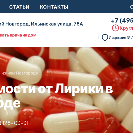
СТАТЬИ
КОНТАКТЫ
С
+7 (49
й Новгород, Ильинская улица, 78А
Кругл
вать врача на дом
Лицензия № 
 Нижнем Новгороде
ости от Лирики в
оде
) 128-03-31