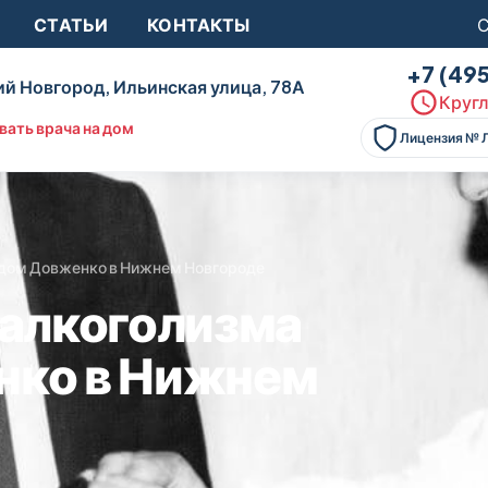
СТАТЬИ
КОНТАКТЫ
С
+7 (49
й Новгород, Ильинская улица, 78А
Кругл
вать врача на дом
Лицензия № 
одом Довженко в Нижнем Новгороде
 алкоголизма
нко в Нижнем