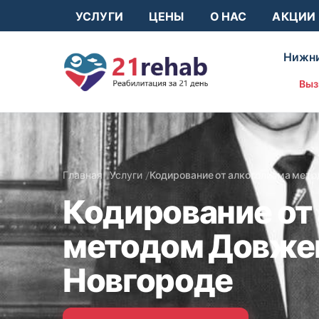
УСЛУГИ
ЦЕНЫ
О НАС
АКЦИИ
Нижни
Выз
Главная
Услуги
Кодирование от алкоголизма мет
Кодирование от
методом Довже
Новгороде