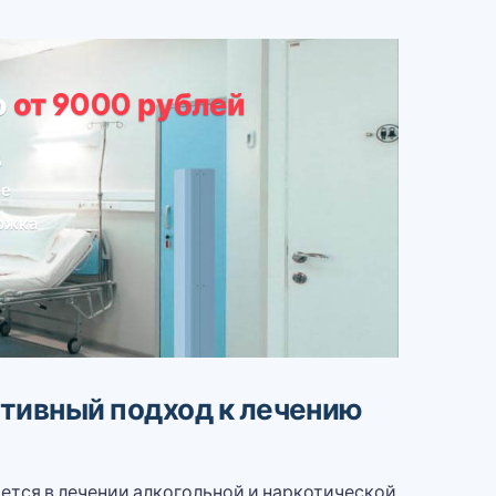
о
от 9000 рублей
д
ие
ржка
тивный подход к лечению
тся в лечении алкогольной и наркотической