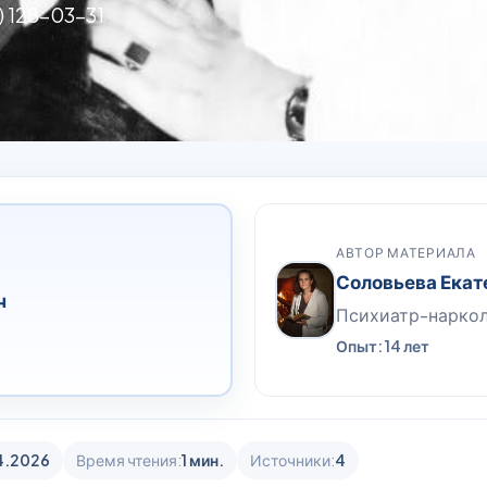
) 128-03-31
АВТОР МАТЕРИАЛА
Соловьева Екат
ч
Психиатр-нарко
Опыт: 14 лет
4.2026
Время чтения:
1 мин.
Источники:
4