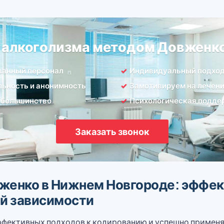
т алкоголизма методом Довженк
ванный персонал
Индивидуальный подхо
ьность и анонимность
Замотивируем на лечен
 большинство
Психологическая подде
Заказать звонок
женко в Нижнем Новгороде: эффек
ой зависимости
фективных подходов к кодированию и успешно применяе