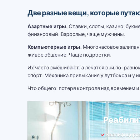
Две разные вещи, которые пута
Азартные игры.
Ставки, слоты, казино, букм
финансовый. Взрослые, чаще мужчины.
Компьютерные игры.
Многочасовое залипани
живое общение. Чаще подростки.
Их часто смешивают, а лечатся они по-разном
спорт. Механика привыкания у лутбокса и у и
Что общего: потеря контроля над временем 
Реабили
Квалифициро