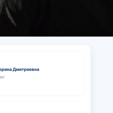
ерина Дмитриевна
лог