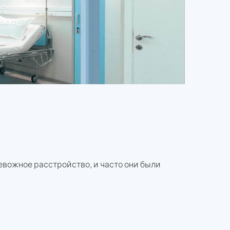
ие
ржка
евожное расстройство, и часто они были