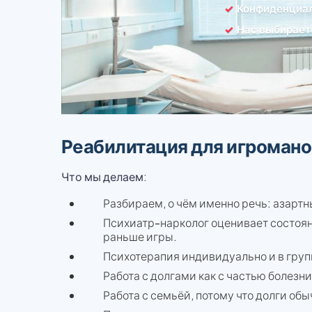
Конфиденциал
Нас выбирает
Реабилитация для игромано
Что мы делаем:
Разбираем, о чём именно речь: азартн
Психиатр-нарколог оценивает состоян
раньше игры.
Психотерапия индивидуально и в груп
Работа с долгами как с частью болезни,
Работа с семьёй, потому что долги обы