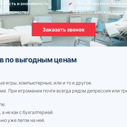
ьность и анонимность
Замотивируем на лечен
 большинство
Психологическая подде
Заказать звонок
в по выгодным ценам
ые игры, компьютерные, или и то и другое.
ие. При игромании почти всегда рядом депрессия или тр
пе.
 а не как с бухгалтерией.
чно уже легли на неё.