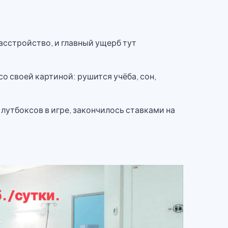
асстройство, и главный ущерб тут
о своей картиной: рушится учёба, сон,
 лутбоксов в игре, закончилось ставками на
б./сутки.
д