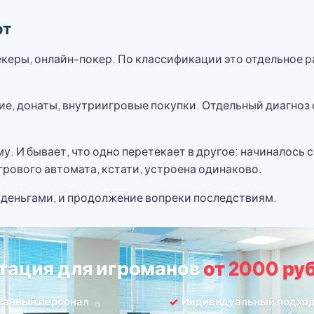
ют
екеры, онлайн-покер. По классификации это отдельное р
е, донаты, внутриигровые покупки. Отдельный диагноз с
у. И бывает, что одно перетекает в другое: начиналось с
грового автомата, кстати, устроена одинаково.
и деньгами, и продолжение вопреки последствиям.
тация для игроманов
от 2000 ру
ванный персонал
Индивидуальный подхо