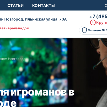
СТАТЬИ
КОНТАКТЫ
С
+7 (49
й Новгород, Ильинская улица, 78А
Кругл
вать врача на дом
Лицензия № 
жнем Новгороде
я игроманов в
оде