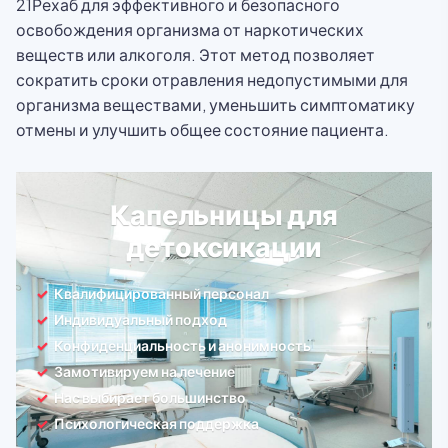
21Рехаб для эффективного и безопасного
освобождения организма от наркотических
веществ или алкоголя. Этот метод позволяет
сократить сроки отравления недопустимыми для
организма веществами, уменьшить симптоматику
отмены и улучшить общее состояние пациента.
Капельницы для
детоксикации
Квалифицированный персонал
Индивидуальный подход
Конфиденциальность и анонимность
Замотивируем на лечение
Нас выбирает большинство
Психологическая поддержка