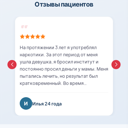
Отзывы пациентов
На протяжении 3 лет я употреблял
наркотики. За этот период от меня
ушла девушка, я бросил институт и
постоянно просил деньги у мамы. Меня
пытались лечить, но результат был
кратковременный. Во время
очередной ломки мне вызвали врача с
центра «21rehab». Беседа с наркологом
И
Илья 24 года
подтолкнула меня к мысли о
прохождении курса лечения и
реабилитации. Я решил попробовать
последний раз. На сегодняшний день