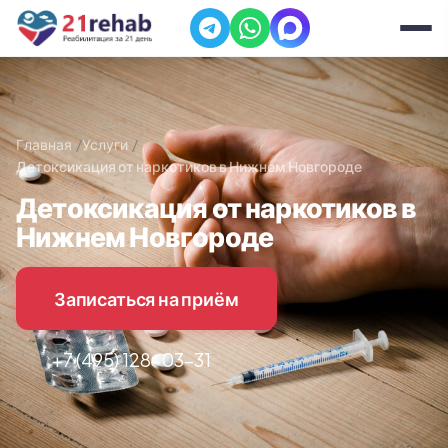
Главная
Услуги
Детоксикация от наркотиков в Нижнем Новгороде
Детоксикация от наркотиков в
Нижнем Новгороде
Записаться на приём
+7 (495) 128-03-31