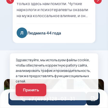
только здесь нам помогли. Чуткие
наркологи и психотерапевты оказали
на мужа колоссальное влияние, и он
справился со своей болезнью. Строгое
выполнение всех рекомендаций
Л
Людмила 44 года
позволило ему выйти на работу и
ограничить общение с «друзьями».
Еще раз благодарю за индивидуальный
подход к нашей проблеме и подбор
эффективного лечения алкоголизма
Здравствуйте, мы используем файлы cookie,
«21 день».
чтобы обеспечить корректную работу сайта,
Похожие услуги
анализировать трафик и производительность,
а также предоставлять функции социальных
сетей.
Принять
+7 (495) 128-03-31