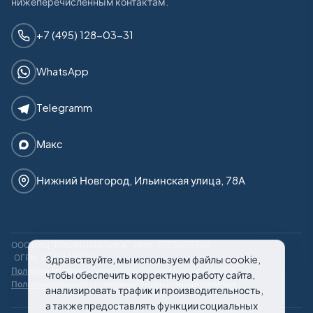
нижеперечисленным контактам.
+7 (495) 128-03-31
WhatsApp
Telegramm
Макс
Нижний Новгород, Ильинская улица, 78А
ООО НКЦ "ПРОФИЛАКТИКА"
ИНН: 9723070704
ОГРН: 1187746971950
Здравствуйте, мы используем файлы cookie,
Политика конфиденциальности
Политика обработки ПД
чтобы обеспечить корректную работу сайта,
Пользовательское соглашение
Редакционная политика
анализировать трафик и производительность,
а также предоставлять функции социальных