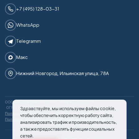
+7 (495) 128-03-31
WhatsApp
Telegramm
Макс
Нижний Новгород, Ильинская улица, 78А
ООО НКЦ "ПРОФИЛАКТИКА"
ИНН: 9723070704
ОГРН: 1187746971950
Здравствуйте, мы используем файлы cookie,
Политика конфиденциальности
Политика обработки ПД
чтобы обеспечить корректную работу сайта,
Пользовательское соглашение
Редакционная политика
анализировать трафик и производительность,
а также предоставлять функции социальных
сетей.