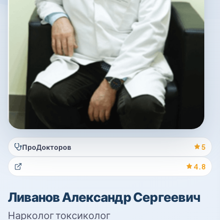
ПроДокторов
5
4.8
Ливанов Александр Сергеевич
Нарколог токсиколог