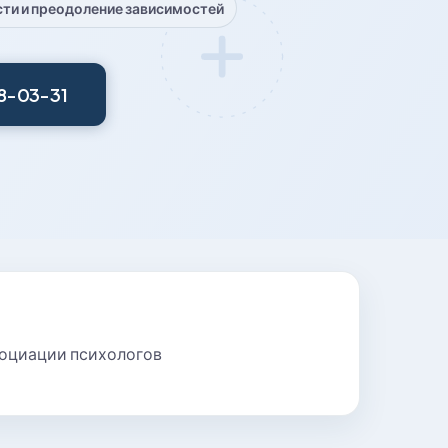
сти и преодоление зависимостей
28-03-31
социации психологов