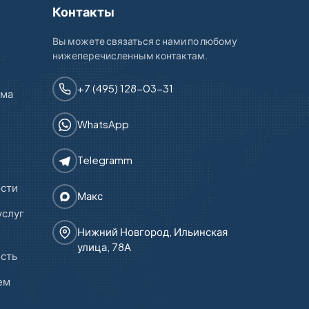
Контакты
Вы можете связаться с нами по любому
нижеперечисленным контактам.
+7 (495) 128-03-31
зма
WhatsApp
Telegramm
ости
Макс
услуг
Нижний Новгород, Ильинская
улица, 78А
ость
ем