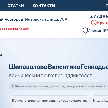
СТАТЬИ
КОНТАКТЫ
С
+7 (49
й Новгород, Ильинская улица, 78А
Кругл
вать врача на дом
Лицензия № 
на
Шаповалова Валентина Геннадь
Клинический психолог, аддиктолог
Лечение и помощь людям, страдающим зависимостью (алк
Психологическая помощь при зависимостях
Индивиду