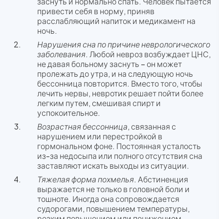
заснуть и нормально спать. Человек пытается
привести себя в норму, приняв
расслабляющий напиток и медикамент на
ночь.
Нарушения сна по причине неврологического
заболевания
. Любой невроз возбуждает ЦНС,
не давая больному заснуть – он может
пролежать до утра, и на следующую ночь
бессонница повторится. Вместо того, чтобы
лечить нервы, невротик решает пойти более
легким путем, смешивая спирт и
успокоительное.
Возрастная бессонница
, связанная с
нарушением или перестройкой в
гормональном фоне. Постоянная усталость
из-за недосыпа или полного отсутствия сна
заставляют искать выходы из ситуации.
Тяжелая форма похмелья
. Абстиненция
выражается не только в головной боли и
тошноте. Иногда она сопровождается
судорогами, повышением температуры,
резким повышением или понижением