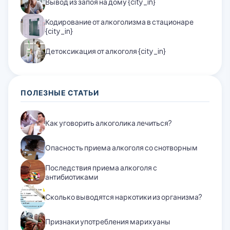
Вывод из запоя на дому {city_in}
Кодирование от алкоголизма в стационаре
{city_in}
Детоксикация от алкоголя {city_in}
ПОЛЕЗНЫЕ СТАТЬИ
Как уговорить алкоголика лечиться?
Опасность приема алкоголя со снотворным
Последствия приема алкоголя с
антибиотиками
Сколько выводятся наркотики из организма?
Признаки употребления марихуаны