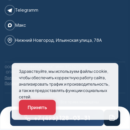
Telegramm
Макс
Нижний Новгород, Ильинская улица, 78А
ООО НКЦ "ПРОФИЛАКТИКА"
ИНН: 9723070704
Здравствуйте, мы используем файлы cookie,
ОГРН: 1187746971950
чтобы обеспечить корректную работу сайта,
Политика конфиденциальности
Политика обработки ПД
Пользовательское соглашение
Редакционная политика
анализировать трафик и производительность,
а также предоставлять функции социальных
сетей.
© 2026 21rehab. Все права защищены.
Принять
+7 (495) 128-03-31