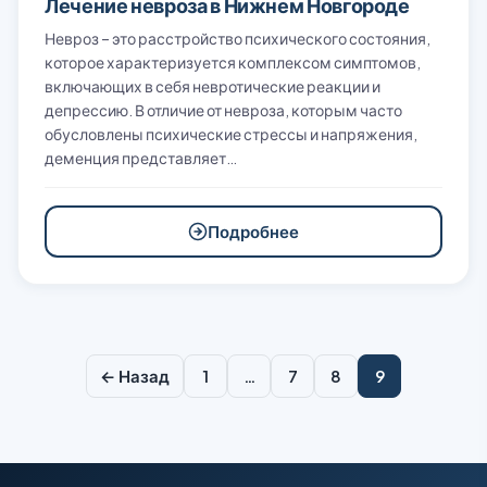
Лечение невроза в Нижнем Новгороде
Невроз – это расстройство психического состояния,
которое характеризуется комплексом симптомов,
включающих в себя невротические реакции и
депрессию. В отличие от невроза, которым часто
обусловлены психические стрессы и напряжения,
деменция представляет…
Подробнее
Пагинация
← Назад
1
…
7
8
9
записей