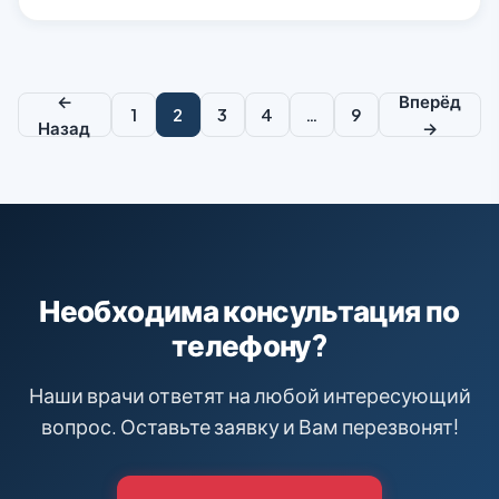
←
Пагинация
Вперёд
1
2
3
4
…
9
Назад
→
записей
Необходима консультация по
телефону?
Наши врачи ответят на любой интересующий
вопрос. Оставьте заявку и Вам перезвонят!