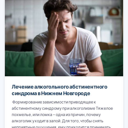
Лечение алкогольного абстинентного
синдрома в Нижнем Новгороде
Формирование зависимости приводящее к
абстинентному синдрому при алкоголизме Тяжелое
похмелье, или ломка – одна из причин, почему
алкоголик уходит в запой. Для того, чтобы снять
неприятные ощущения, ему приходится принимать