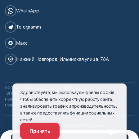
WhatsApp
Telegramm
Макс
Нижний Новгород, Ильинская улица, 78А
ООО НКЦ "ПРОФИЛАКТИКА"
ИНН: 9723070704
Здравствуйте, мы используем файлы cookie,
ОГРН: 1187746971950
чтобы обеспечить корректную работу сайта,
Политика конфиденциальности
Политика обработки ПД
Пользовательское соглашение
Редакционная политика
анализировать трафик и производительность,
а также предоставлять функции социальных
сетей.
© 2026 21rehab. Все права защищены.
Принять